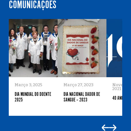
COMUNICAÇÕES
Março 3, 2025
Março 27, 2023
Novembro
2021
DIA MUNDIAL DO DOENTE
DIA NACIONAL DADOR DE
40 ANOS
2025
SANGUE – 2023