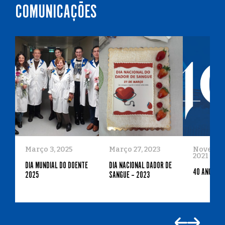
COMUNICAÇÕES
Março 3, 2025
Março 27, 2023
Novembro
2021
DIA MUNDIAL DO DOENTE
DIA NACIONAL DADOR DE
40 ANOS
2025
SANGUE – 2023